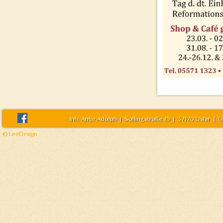
Inh. Antje Adolph | Sollingstraße 19 | 37170 Uslar | O
© LeoDesign