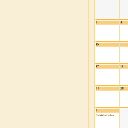
3
4
10
11
17
18
24
25
31
Betriebsferien