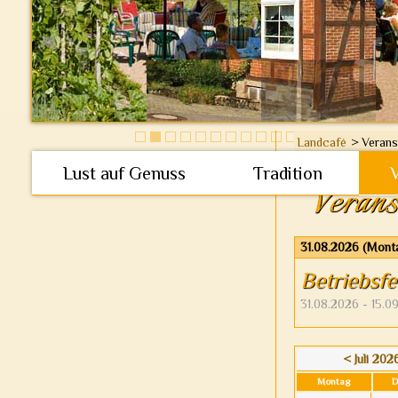
Landcafé
Verans
Lust auf Genuss
Tradition
Verans
31.08.2026
(Mont
Betriebsfe
31.08.2026 - 15.0
< Juli 202
Mo
ntag
D